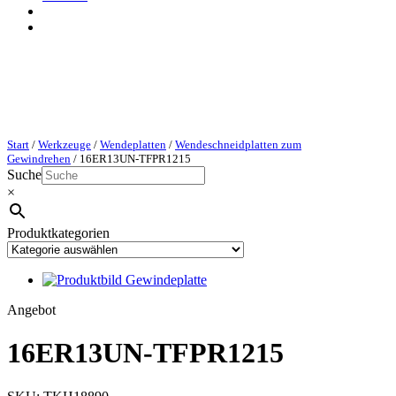
Start
/
Werkzeuge
/
Wendeplatten
/
Wendeschneidplatten zum
Gewindrehen
/ 16ER13UN-TFPR1215
Suche
×
Produktkategorien
P
Angebot
r
o
16ER13UN-TFPR1215
d
u
k