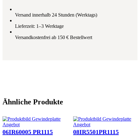
T
r
s
F
e
t
P
i
:
Versand innerhalb 24 Stunden (Werktags)
R
s
1
1
w
4
Lieferzeit: 1–3 Werktage
2
a
,
1
r
5
Versandkostenfrei ab 150 € Bestellwert
5
:
1
M
1
e
6
€
n
,
.
g
1
e
2
€
Ähnliche Produkte
Produkt
Produkt
Angebot
Angebot
im
im
06IR60005 PR1115
08IR5501PR1115
Angebot
Angebot