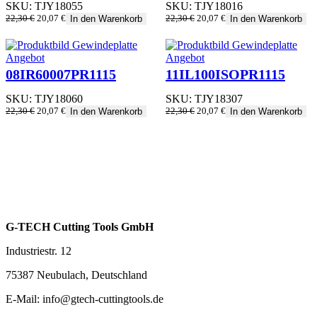
SKU:
TJY18055
SKU:
TJY18016
Ursprünglicher
Aktueller
Ursprünglicher
Aktueller
22,30
€
20,07
€
22,30
€
20,07
€
In den Warenkorb
In den Warenkorb
Preis
Preis
Preis
Preis
war:
ist:
war:
ist:
22,30 €
20,07 €.
22,30 €
20,07 €.
Produkt
Produkt
Angebot
Angebot
im
im
08IR60007PR1115
11IL100ISOPR1115
Angebot
Angebot
SKU:
TJY18060
SKU:
TJY18307
Ursprünglicher
Aktueller
Ursprünglicher
Aktueller
22,30
€
20,07
€
22,30
€
20,07
€
In den Warenkorb
In den Warenkorb
Preis
Preis
Preis
Preis
war:
ist:
war:
ist:
22,30 €
20,07 €.
22,30 €
20,07 €.
G-TECH Cutting Tools GmbH
Industriestr. 12
75387 Neubulach, Deutschland
E-Mail: info@gtech-cuttingtools.de