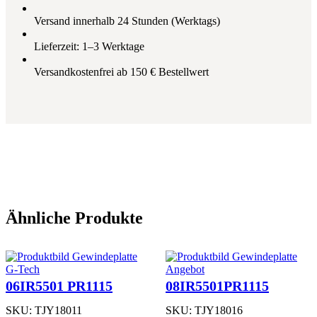
-
T
Versand innerhalb 24 Stunden (Werktags)
F
P
Lieferzeit: 1–3 Werktage
R
1
Versandkostenfrei ab 150 € Bestellwert
2
1
5
M
e
n
g
e
Ähnliche Produkte
Produkt
G-Tech
Angebot
im
06IR5501 PR1115
08IR5501PR1115
Angebot
SKU:
TJY18011
SKU:
TJY18016