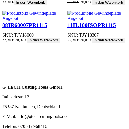
Ursprünglicher
Aktueller
22,30
€
22,30
€
20,07
€
In den Warenkorb
In den Warenkorb
Preis
Preis
war:
ist:
22,30 €
20,07 €.
Produkt
Produkt
Angebot
Angebot
im
im
08IR60007PR1115
11IL100ISOPR1115
Angebot
Angebot
SKU:
TJY18060
SKU:
TJY18307
Ursprünglicher
Aktueller
Ursprünglicher
Aktueller
22,30
€
20,07
€
22,30
€
20,07
€
In den Warenkorb
In den Warenkorb
Preis
Preis
Preis
Preis
war:
ist:
war:
ist:
22,30 €
20,07 €.
22,30 €
20,07 €.
G-TECH Cutting Tools GmbH
Industriestr. 12
75387 Neubulach, Deutschland
E-Mail: info@gtech-cuttingtools.de
Telefon: 07053 / 968416