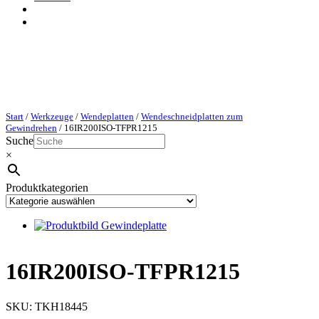
Start
/
Werkzeuge
/
Wendeplatten
/
Wendeschneidplatten zum
Gewindrehen
/ 16IR200ISO-TFPR1215
Suche
×
Produktkategorien
16IR200ISO-TFPR1215
SKU:
TKH18445