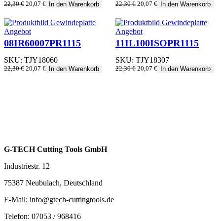
Ursprünglicher
Aktueller
Ursprünglicher
Aktueller
22,30
€
20,07
€
22,30
€
20,07
€
In den Warenkorb
In den Warenkorb
Preis
Preis
Preis
Preis
war:
ist:
war:
ist:
22,30 €
20,07 €.
22,30 €
20,07 €.
Produkt
Produkt
Angebot
Angebot
im
im
08IR60007PR1115
11IL100ISOPR1115
Angebot
Angebot
SKU:
TJY18060
SKU:
TJY18307
Ursprünglicher
Aktueller
Ursprünglicher
Aktueller
22,30
€
20,07
€
22,30
€
20,07
€
In den Warenkorb
In den Warenkorb
Preis
Preis
Preis
Preis
war:
ist:
war:
ist:
22,30 €
20,07 €.
22,30 €
20,07 €.
G-TECH Cutting Tools GmbH
Industriestr. 12
75387 Neubulach, Deutschland
E-Mail: info@gtech-cuttingtools.de
Telefon: 07053 / 968416