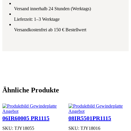
-
T
Versand innerhalb 24 Stunden (Werktags)
Q
P
Lieferzeit: 1–3 Werktage
R
1
Versandkostenfrei ab 150 € Bestellwert
2
1
5
M
e
n
g
e
Ähnliche Produkte
Produkt
Produkt
Angebot
Angebot
im
im
06IR60005 PR1115
08IR5501PR1115
Angebot
Angebot
SKU:
TJY18055
SKU:
TJY18016