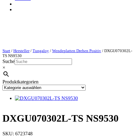
Start
/
Hersteller
/
Tungaloy
/
Wendeplatten Drehen Positiv
/ DXGU070302L-
TS NS9530
Suche
×
Produktkategorien
DXGU070302L-TS NS9530
SKU:
6723748