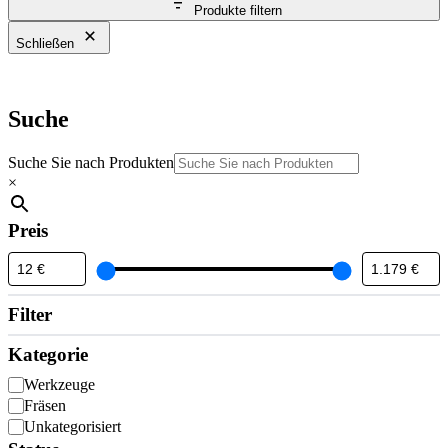
Produkte filtern
Schließen
Suche
Suche Sie nach Produkten
×
Preis
Filter
Kategorie
K
Werkzeuge
a
Fräsen
t
Unkategorisiert
e