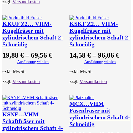
zzgl.
Versandkosten
t
i
e
r
KKUF Z2… VHM-
KSKF Z2… VHM-
t
Kugelfräser mit
Kugelfräser mit
zylindrischem Schaft 2-
zylindrischem Schaft 2-
Schneidig
Schneidig
19,88
€
–
69,56
€
14,58
€
–
96,06
€
Ausführung wählen
Ausführung wählen
exkl. MwSt.
exkl. MwSt.
zzgl.
Versandkosten
zzgl.
Versandkosten
MCX…VHM
Fasenfräser mit
KSNF…VHM
zylindrischem Schaft 4-
Schaftfräser mit
Schneidig
zylindrischem Schaft 4-