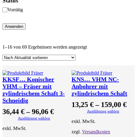
Status
g
o
S
Vorrätig
r
t
i
a
e
t
Anwenden
u
s
N
1–16 von 69 Ergebnissen werden angezeigt
a
c
h
A
k
KKSF… Konischer
KNS… VHM NC-
t
u
VHM – Fräser mit
Anbohrer mit
a
zylindrischem Schaft 3-
zylindrischem Schaft
l
Schneidig
i
13,25
€
–
159,00
€
t
36,44
€
–
96,06
€
Ausführung wählen
ä
t
Ausführung wählen
exkl. MwSt.
s
exkl. MwSt.
o
zzgl.
Versandkosten
r