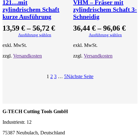
121…mit
VHM – Fräser mit
zylindrischem Schaft
zylindrischem Schaft 3-
kurze Ausführung
Schneidig
13,59
€
–
56,72
€
36,44
€
–
96,06
€
Ausführung wählen
Ausführung wählen
exkl. MwSt.
exkl. MwSt.
zzgl.
Versandkosten
zzgl.
Versandkosten
1
2
3
…
5
Nächste Seite
G-TECH Cutting Tools GmbH
Industriestr. 12
75387 Neubulach, Deutschland