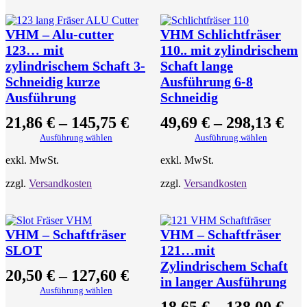
VHM – Alu-cutter
VHM Schlichtfräser
123… mit
110.. mit zylindrischem
zylindrischem Schaft 3-
Schaft lange
Schneidig kurze
Ausführung 6-8
Ausführung
Schneidig
21,86
€
–
145,75
€
49,69
€
–
298,13
€
Ausführung wählen
Ausführung wählen
exkl. MwSt.
exkl. MwSt.
zzgl.
Versandkosten
zzgl.
Versandkosten
VHM – Schaftfräser
VHM – Schaftfräser
SLOT
121…mit
Zylindrischem Schaft
20,50
€
–
127,60
€
in langer Ausführung
Ausführung wählen
18,65
€
–
138,00
€