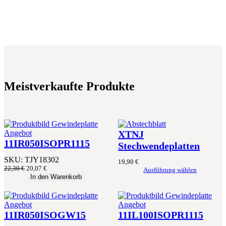
Meistverkaufte Produkte
Produkt
Angebot
XTNJ
im
11IR050ISOPR1115
Stechwendeplatten
Angebot
SKU:
TJY18302
19,90
€
Ursprünglicher
Aktueller
22,30
€
20,07
€
Ausführung wählen
Preis
Preis
In den Warenkorb
war:
ist:
22,30 €
20,07 €.
Produkt
Produkt
Angebot
Angebot
im
im
11IR050ISOGW15
11IL100ISOPR1115
Angebot
Angebot