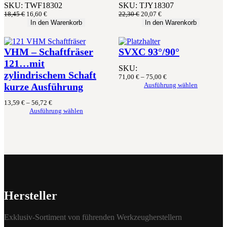
SKU:
TWF18302
SKU:
TJY18307
Ursprünglicher
Aktueller
Ursprünglicher
Aktueller
18,45
€
16,60
€
22,30
€
20,07
€
Preis
Preis
Preis
Preis
In den Warenkorb
In den Warenkorb
war:
ist:
war:
ist:
18,45 €
16,60 €.
22,30 €
20,07 €.
VHM – Schaftfräser
SVXC 93°/90°
121…mit
SKU:
zylindrischem Schaft
71,00
€
–
75,00
€
kurze Ausführung
Ausführung wählen
13,59
€
–
56,72
€
Ausführung wählen
Hersteller
Exklusiv-Sortiment von führenden Werkzeugherstellern