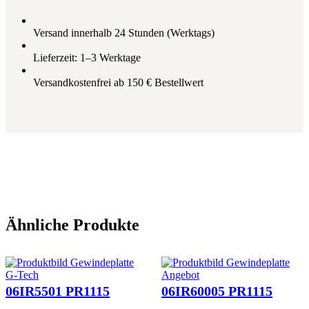
F
r
s
P
e
t
R
i
:
Versand innerhalb 24 Stunden (Werktags)
1
s
1
5
w
4
Lieferzeit: 1–3 Werktage
1
a
,
5
r
5
Versandkostenfrei ab 150 € Bestellwert
M
:
1
e
1
n
6
€
g
,
.
e
1
2
€
Ähnliche Produkte
Produkt
G-Tech
Angebot
im
06IR5501 PR1115
06IR60005 PR1115
Angebot