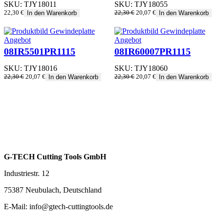
SKU:
TJY18011
SKU:
TJY18055
Ursprünglicher
Aktueller
22,30
€
22,30
€
20,07
€
In den Warenkorb
In den Warenkorb
Preis
Preis
war:
ist:
22,30 €
20,07 €.
Produkt
Produkt
Angebot
Angebot
im
im
08IR5501PR1115
08IR60007PR1115
Angebot
Angebot
SKU:
TJY18016
SKU:
TJY18060
Ursprünglicher
Aktueller
Ursprünglicher
Aktueller
22,30
€
20,07
€
22,30
€
20,07
€
In den Warenkorb
In den Warenkorb
Preis
Preis
Preis
Preis
war:
ist:
war:
ist:
22,30 €
20,07 €.
22,30 €
20,07 €.
G-TECH Cutting Tools GmbH
Industriestr. 12
75387 Neubulach, Deutschland
E-Mail: info@gtech-cuttingtools.de