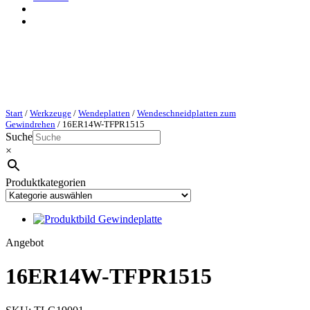
Start
/
Werkzeuge
/
Wendeplatten
/
Wendeschneidplatten zum
Gewindrehen
/ 16ER14W-TFPR1515
Suche
×
Produktkategorien
P
Angebot
r
o
16ER14W-TFPR1515
d
u
k