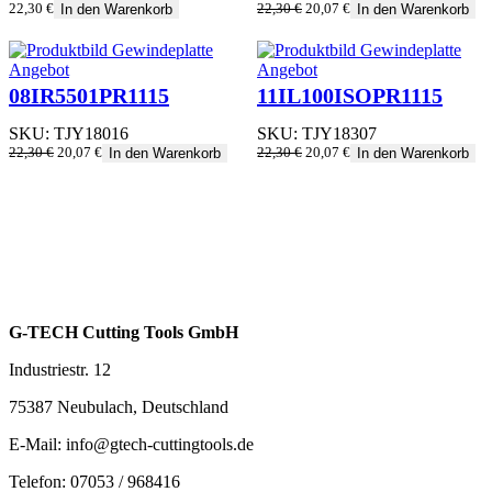
Ursprünglicher
Aktueller
22,30
€
22,30
€
20,07
€
In den Warenkorb
In den Warenkorb
Preis
Preis
war:
ist:
22,30 €
20,07 €.
Produkt
Produkt
Angebot
Angebot
im
im
08IR5501PR1115
11IL100ISOPR1115
Angebot
Angebot
SKU:
TJY18016
SKU:
TJY18307
Ursprünglicher
Aktueller
Ursprünglicher
Aktueller
22,30
€
20,07
€
22,30
€
20,07
€
In den Warenkorb
In den Warenkorb
Preis
Preis
Preis
Preis
war:
ist:
war:
ist:
22,30 €
20,07 €.
22,30 €
20,07 €.
G-TECH Cutting Tools GmbH
Industriestr. 12
75387 Neubulach, Deutschland
E-Mail: info@gtech-cuttingtools.de
Telefon: 07053 / 968416