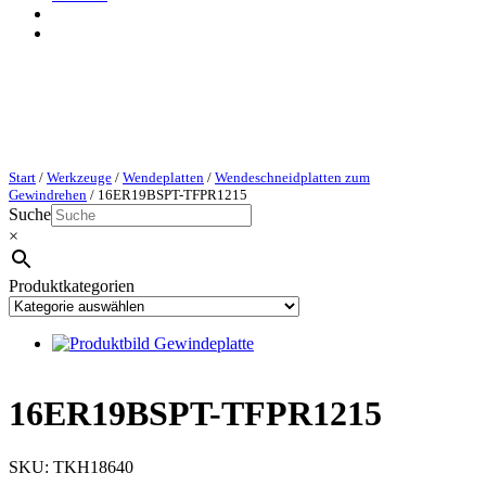
Start
/
Werkzeuge
/
Wendeplatten
/
Wendeschneidplatten zum
Gewindrehen
/ 16ER19BSPT-TFPR1215
Suche
×
Produktkategorien
16ER19BSPT-TFPR1215
SKU:
TKH18640