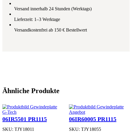
-
T
Versand innerhalb 24 Stunden (Werktags)
F
P
Lieferzeit: 1–3 Werktage
R
1
Versandkostenfrei ab 150 € Bestellwert
2
1
5
M
e
n
g
e
Ähnliche Produkte
Produkt
G-Tech
Angebot
im
06IR5501 PR1115
06IR60005 PR1115
Angebot
SKU:
TJY18011
SKU:
TJY18055