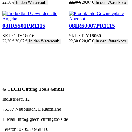
Ursprünglicher
Aktueller
22,30
€
22,30
€
20,07
€
In den Warenkorb
In den Warenkorb
Preis
Preis
war:
ist:
22,30 €
20,07 €.
Produkt
Produkt
Angebot
Angebot
im
im
08IR5501PR1115
08IR60007PR1115
Angebot
Angebot
SKU:
TJY18016
SKU:
TJY18060
Ursprünglicher
Aktueller
Ursprünglicher
Aktueller
22,30
€
20,07
€
22,30
€
20,07
€
In den Warenkorb
In den Warenkorb
Preis
Preis
Preis
Preis
war:
ist:
war:
ist:
22,30 €
20,07 €.
22,30 €
20,07 €.
G-TECH Cutting Tools GmbH
Industriestr. 12
75387 Neubulach, Deutschland
E-Mail: info@gtech-cuttingtools.de
Telefon: 07053 / 968416