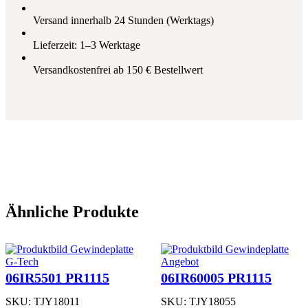
-
T
Versand innerhalb 24 Stunden (Werktags)
Q
P
Lieferzeit: 1–3 Werktage
R
1
Versandkostenfrei ab 150 € Bestellwert
5
1
5
M
e
n
g
e
Ähnliche Produkte
Produkt
G-Tech
Angebot
im
06IR5501 PR1115
06IR60005 PR1115
Angebot
SKU:
TJY18011
SKU:
TJY18055