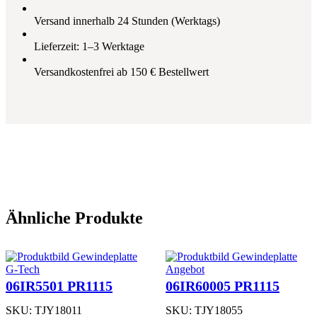
-
T
Versand innerhalb 24 Stunden (Werktags)
F
P
Lieferzeit: 1–3 Werktage
R
1
Versandkostenfrei ab 150 € Bestellwert
5
1
5
M
e
n
g
e
Ähnliche Produkte
Produkt
G-Tech
Angebot
im
06IR5501 PR1115
06IR60005 PR1115
Angebot
SKU:
TJY18011
SKU:
TJY18055