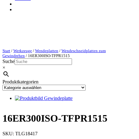
Start
/
Werkzeuge
/
Wendeplatten
/
Wendeschneidplatten zum
Gewindrehen
/ 16ER300ISO-TFPR1515
Suche
×
Produktkategorien
16ER300ISO-TFPR1515
SKU:
TLG18417