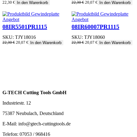
Ursprünglicher
Aktueller
22,30
€
22,30
€
20,07
€
In den Warenkorb
In den Warenkorb
Preis
Preis
war:
ist:
22,30 €
20,07 €.
Produkt
Produkt
Angebot
Angebot
im
im
08IR5501PR1115
08IR60007PR1115
Angebot
Angebot
SKU:
TJY18016
SKU:
TJY18060
Ursprünglicher
Aktueller
Ursprünglicher
Aktueller
22,30
€
20,07
€
22,30
€
20,07
€
In den Warenkorb
In den Warenkorb
Preis
Preis
Preis
Preis
war:
ist:
war:
ist:
22,30 €
20,07 €.
22,30 €
20,07 €.
G-TECH Cutting Tools GmbH
Industriestr. 12
75387 Neubulach, Deutschland
E-Mail: info@gtech-cuttingtools.de
Telefon: 07053 / 968416