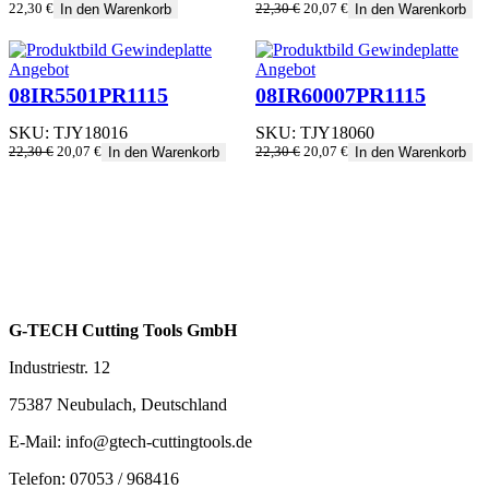
Ursprünglicher
Aktueller
22,30
€
22,30
€
20,07
€
In den Warenkorb
In den Warenkorb
Preis
Preis
war:
ist:
22,30 €
20,07 €.
Produkt
Produkt
Angebot
Angebot
im
im
08IR5501PR1115
08IR60007PR1115
Angebot
Angebot
SKU:
TJY18016
SKU:
TJY18060
Ursprünglicher
Aktueller
Ursprünglicher
Aktueller
22,30
€
20,07
€
22,30
€
20,07
€
In den Warenkorb
In den Warenkorb
Preis
Preis
Preis
Preis
war:
ist:
war:
ist:
22,30 €
20,07 €.
22,30 €
20,07 €.
G-TECH Cutting Tools GmbH
Industriestr. 12
75387 Neubulach, Deutschland
E-Mail: info@gtech-cuttingtools.de
Telefon: 07053 / 968416