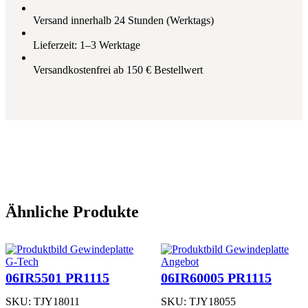
P
R
Versand innerhalb 24 Stunden (Werktags)
1
1
Lieferzeit: 1–3 Werktage
1
5
Versandkostenfrei ab 150 € Bestellwert
M
e
n
g
e
Ähnliche Produkte
Produkt
G-Tech
Angebot
im
06IR5501 PR1115
06IR60005 PR1115
Angebot
SKU:
TJY18011
SKU:
TJY18055