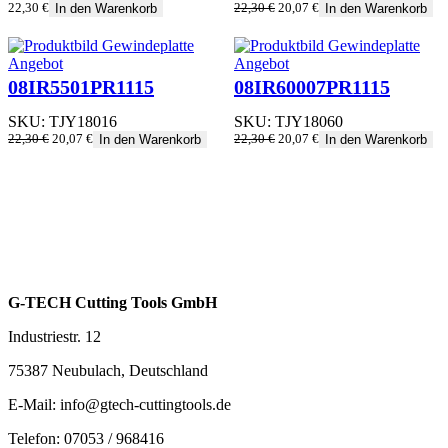
Ursprünglicher
Aktueller
22,30
€
22,30
€
20,07
€
In den Warenkorb
In den Warenkorb
Preis
Preis
war:
ist:
22,30 €
20,07 €.
Produkt
Produkt
Angebot
Angebot
im
im
08IR5501PR1115
08IR60007PR1115
Angebot
Angebot
SKU:
TJY18016
SKU:
TJY18060
Ursprünglicher
Aktueller
Ursprünglicher
Aktueller
22,30
€
20,07
€
22,30
€
20,07
€
In den Warenkorb
In den Warenkorb
Preis
Preis
Preis
Preis
war:
ist:
war:
ist:
22,30 €
20,07 €.
22,30 €
20,07 €.
G-TECH Cutting Tools GmbH
Industriestr. 12
75387 Neubulach, Deutschland
E-Mail: info@gtech-cuttingtools.de
Telefon: 07053 / 968416