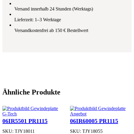
1
1
Versand innerhalb 24 Stunden (Werktags)
1
5
Lieferzeit: 1–3 Werktage
M
e
Versandkostenfrei ab 150 € Bestellwert
n
g
e
Ähnliche Produkte
Produkt
G-Tech
Angebot
im
06IR5501 PR1115
06IR60005 PR1115
Angebot
SKU:
TJY18011
SKU:
TJY18055