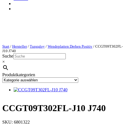
Start
/
Hersteller
/
Tungaloy
/
Wendeplatten Drehen Positiv
/ CCGT09T302FL-
J10 J740
Suche
×
Produktkategorien
CCGT09T302FL-J10 J740
SKU:
6801322