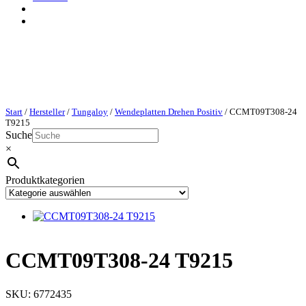
Start
/
Hersteller
/
Tungaloy
/
Wendeplatten Drehen Positiv
/ CCMT09T308-24
T9215
Suche
×
Produktkategorien
CCMT09T308-24 T9215
SKU:
6772435