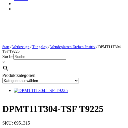
Start
/
Werkzeuge
/
Tungaloy
/
Wendeplatten Drehen Positiv
/ DPMT11T304-
TSF T9225
Suche
×
Produktkategorien
DPMT11T304-TSF T9225
SKU:
6951315