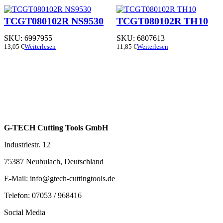
TCGT080102R NS9530
TCGT080102R TH10
SKU:
6997955
SKU:
6807613
13,05
€
Weiterlesen
11,85
€
Weiterlesen
G-TECH Cutting Tools GmbH
Industriestr. 12
75387 Neubulach, Deutschland
E-Mail: info@gtech-cuttingtools.de
Telefon: 07053 / 968416
Social Media