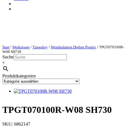
Start
/
Werkzeuge
/
Tungaloy
/
Wendeplatten Drehen Positiv
/ TPGT070100R-
W08 SH730
Suche
×
Produktkategorien
TPGT070100R-W08 SH730
SKU:
6862147