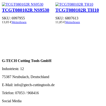
TCGT080102R NS9530
TCGT080102R TH10
SKU:
6997955
SKU:
6807613
13,05
€
Weiterlesen
11,85
€
Weiterlesen
G-TECH Cutting Tools GmbH
Industriestr. 12
75387 Neubulach, Deutschland
E-Mail: info@gtech-cuttingtools.de
Telefon: 07053 / 968416
Social Media