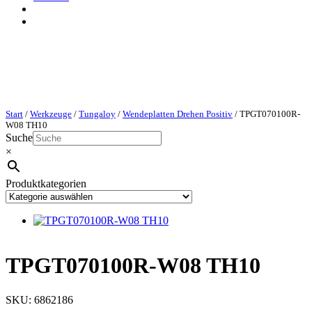
Start
/
Werkzeuge
/
Tungaloy
/
Wendeplatten Drehen Positiv
/ TPGT070100R-
W08 TH10
Suche
×
Produktkategorien
TPGT070100R-W08 TH10
SKU:
6862186