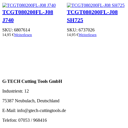
TCGT080200FL-J08
TCGT080200FL-J08
J740
SH725
SKU:
6807614
SKU:
6737026
14,95
€
Weiterlesen
14,95
€
Weiterlesen
G-TECH Cutting Tools GmbH
Industriestr. 12
75387 Neubulach, Deutschland
E-Mail: info@gtech-cuttingtools.de
Telefon: 07053 / 968416