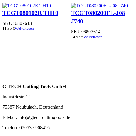
TCGT080102R TH10
TCGT080200FL-J08
J740
SKU:
6807613
11,85
€
Weiterlesen
SKU:
6807614
14,95
€
Weiterlesen
G-TECH Cutting Tools GmbH
Industriestr. 12
75387 Neubulach, Deutschland
E-Mail: info@gtech-cuttingtools.de
Telefon: 07053 / 968416